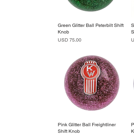
Green Glitter Ball Peterbilt Shift
Vista rápida
S
Knob
S
Precio
P
USD 75.00
U
Pink Glitter Ball Freightliner
Vista rápida
P
Shift Knob
K