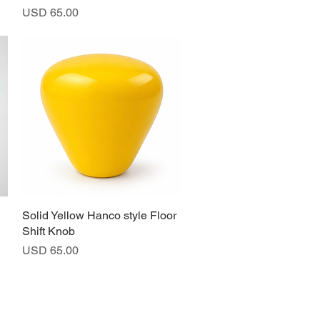
Precio
USD 65.00
Solid Yellow Hanco style Floor
Vista rápida
Shift Knob
Precio
USD 65.00