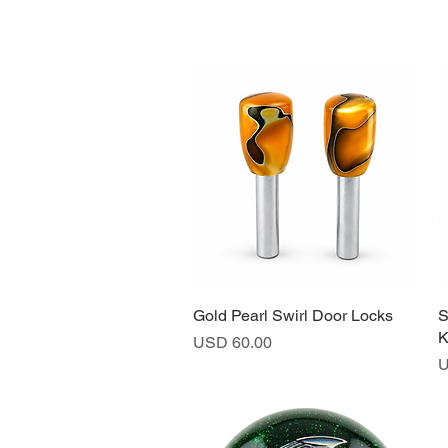
Gold Pearl Swirl Door Locks
Vista rápida
S
K
Precio
USD 60.00
P
U