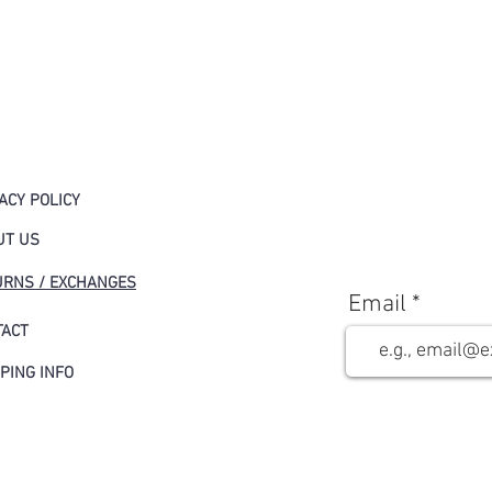
ACY POLICY
UT US
URNS / EXCHANGES
Email
TACT
PING INFO