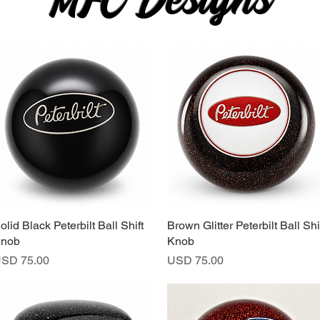
MFC Designs
olid Black Peterbilt Ball Shift
Vista rápida
Brown Glitter Peterbilt Ball Shi
Vista rápida
nob
Knob
recio
Precio
SD 75.00
USD 75.00