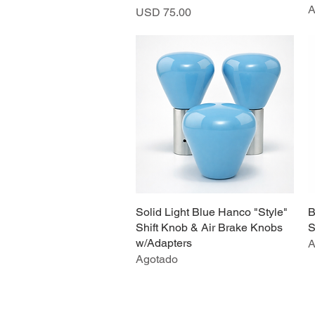
A
Precio
USD 75.00
Solid Light Blue Hanco "Style"
Vista rápida
B
Shift Knob & Air Brake Knobs
S
w/Adapters
A
Agotado