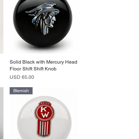
Solid Black with Mercury Head
Vista rápida
Floor Shift Shift Knob
Precio
USD 65.00
Blemish