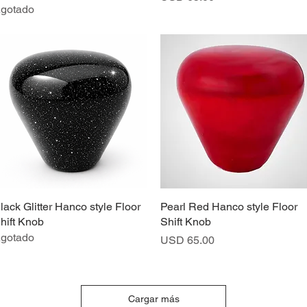
gotado
lack Glitter Hanco style Floor
Vista rápida
Pearl Red Hanco style Floor
Vista rápida
hift Knob
Shift Knob
gotado
Precio
USD 65.00
Cargar más