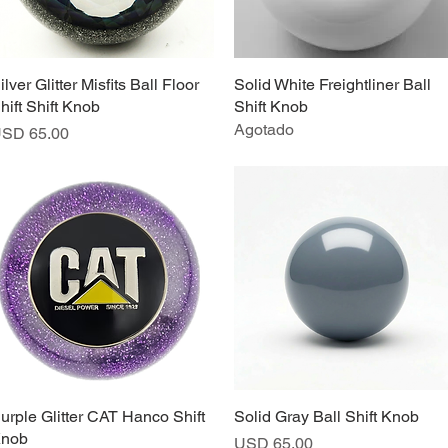
ilver Glitter Misfits Ball Floor
Vista rápida
Solid White Freightliner Ball
Vista rápida
hift Shift Knob
Shift Knob
Agotado
recio
SD 65.00
urple Glitter CAT Hanco Shift
Vista rápida
Solid Gray Ball Shift Knob
Vista rápida
nob
Precio
USD 65.00