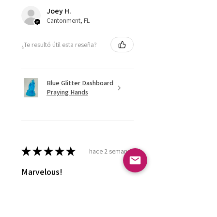
Joey H.
Cantonment, FL
¿Te resultó útil esta reseña?
Blue Glitter Dashboard
Praying Hands
★
★
★
★
★
hace 2 semanas
Marvelous!
Love it ! Doesn’t have a home yet
so it’s in my display case
currently!