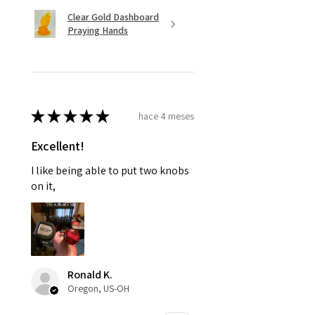
Clear Gold Dashboard
Praying Hands
★
★
★
★
★
hace 4 meses
Excellent!
I like being able to put two knobs
on it,
Ronald K.
Oregon, US-OH