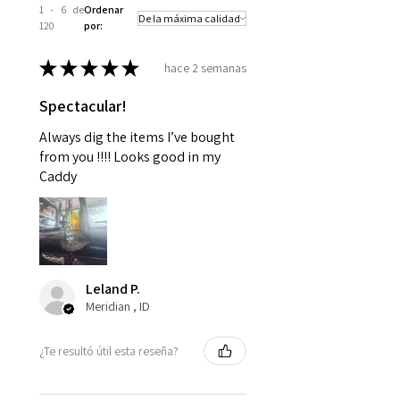
1 - 6 de
Ordenar
120
por:
★
★
★
★
★
hace 2 semanas
Spectacular!
Always dig the items I’ve bought
from you !!!! Looks good in my
Caddy
Leland P.
Meridian , ID
¿Te resultó útil esta reseña?