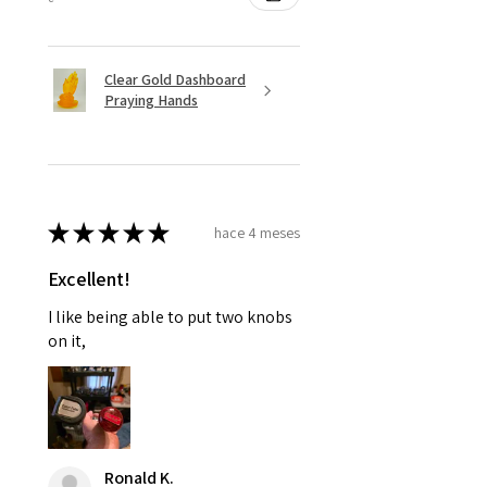
Clear Gold Dashboard
Praying Hands
★
★
★
★
★
hace 4 meses
Excellent!
I like being able to put two knobs
on it,
Ronald K.