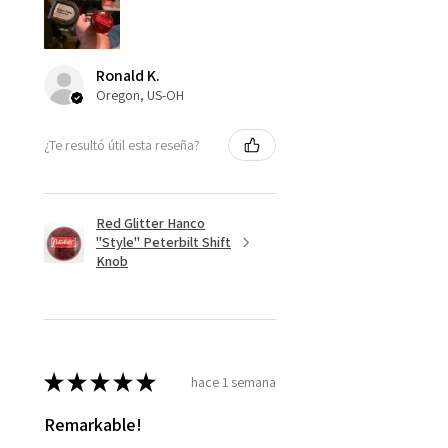
Ronald K.
Oregon, US-OH
¿Te resultó útil esta reseña?
Red Glitter Hanco
"Style" Peterbilt Shift
Knob
★
★
★
★
★
hace 1 semana
Remarkable!