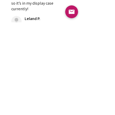
so it’s in my display case
currently!
Leland P.
Meridian , ID
¿Te resultó útil esta reseña?
Burgundy Pearl
Dashboard Praying
Hands
★
★
★
★
★
hace 6 meses
Super Rad!!