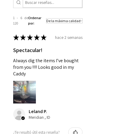
1 - 6 de
Ordenar
120
por:
★
★
★
★
★
hace 2 semanas
Spectacular!
Always dig the items I’ve bought
from you !!!! Looks good in my
Caddy
Leland P.
Meridian , ID
¿Te resultó útil esta reseña?