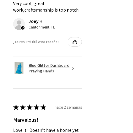
Very cool, great
work,craftsmanship is top notch
Joey H.
Cantonment, FL
¿Te resultó útil esta reseña?
Blue Glitter Dashboard
Praying Hands
★
★
★
★
★
hace 2 semanas
Marvelous!
Love it ! Doesn’t have a home yet