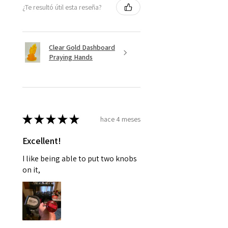
¿Te resultó útil esta reseña?
Clear Gold Dashboard
Praying Hands
★
★
★
★
★
hace 4 meses
Excellent!
I like being able to put two knobs
on it,