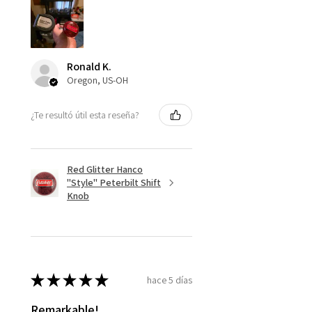
Ronald K.
Oregon, US-OH
¿Te resultó útil esta reseña?
Red Glitter Hanco
"Style" Peterbilt Shift
Knob
★
★
★
★
★
hace 5 días
Remarkable!