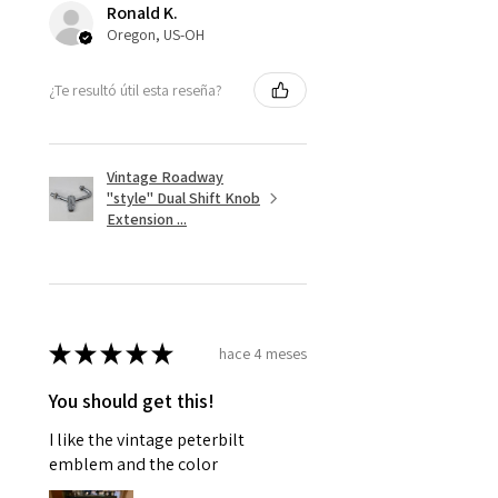
Ronald K.
Oregon, US-OH
¿Te resultó útil esta reseña?
Vintage Roadway
"style" Dual Shift Knob
Extension ...
★
★
★
★
★
hace 4 meses
You should get this!
I like the vintage peterbilt
emblem and the color