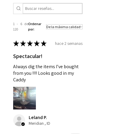
1 - 6 de
Ordenar
120
por:
★
★
★
★
★
hace 2 semanas
Spectacular!
Always dig the items I’ve bought
from you !!!! Looks good in my
Caddy
Leland P.
Meridian , ID