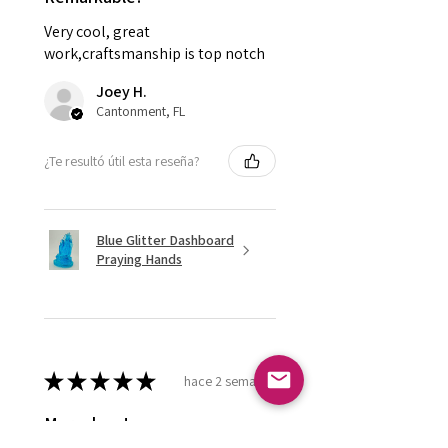
Very cool, great
work,craftsmanship is top notch
Joey H.
Cantonment, FL
¿Te resultó útil esta reseña?
Blue Glitter Dashboard
Praying Hands
★
★
★
★
★
hace 2 semanas
Marvelous!