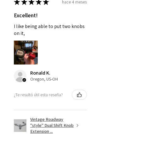
★
★
★
★
★
hace 4 meses
Excellent!
I like being able to put two knobs
on it,
Ronald K.
Oregon, US-OH
¿Te resultó útil esta reseña?
Vintage Roadway
"style" Dual Shift Knob
Extension ...