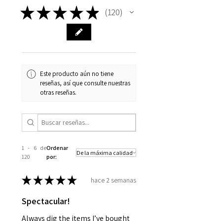
★
★
★
★
★
120
120
Este producto aún no tiene
reseñas, así que consulte nuestras
otras reseñas.
1 - 6 de
Ordenar
120
por:
★
★
★
★
★
hace 2 semanas
Spectacular!
Always dig the items I’ve bought