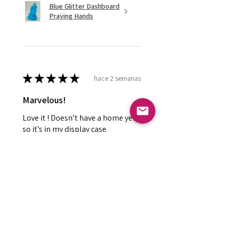
Blue Glitter Dashboard
Praying Hands
★
★
★
★
★
hace 2 semanas
Marvelous!
Love it ! Doesn’t have a home yet
so it’s in my display case
currently!
Leland P.
Meridian , ID
¿Te resultó útil esta reseña?