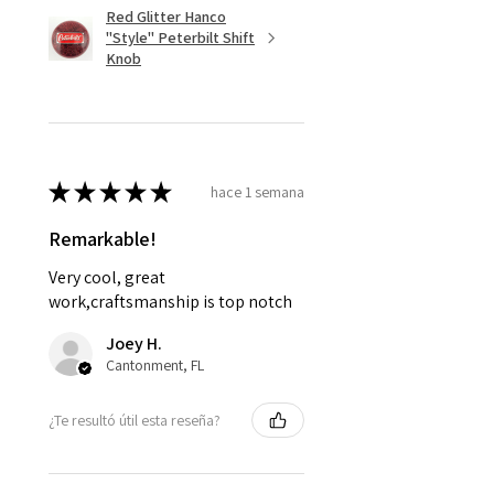
Red Glitter Hanco
"Style" Peterbilt Shift
Knob
★
★
★
★
★
hace 1 semana
Remarkable!
Very cool, great
work,craftsmanship is top notch
Joey H.
Cantonment, FL
¿Te resultó útil esta reseña?