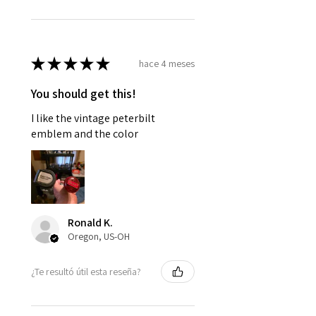
★
★
★
★
★
hace 4 meses
You should get this!
I like the vintage peterbilt
emblem and the color
Ronald K.
Oregon, US-OH
¿Te resultó útil esta reseña?