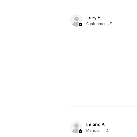
Joey H.
Cantonment, FL
Leland P.
Meridian , ID