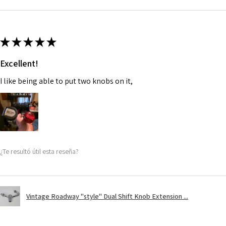
★
★
★
★
★
Excellent!
I like being able to put two knobs on it,
¿Te resultó útil esta reseña?
Vintage Roadway "style" Dual Shift Knob Extension ...