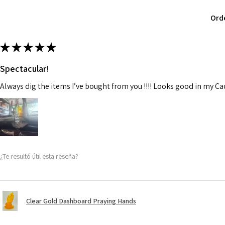
Ord
★
★
★
★
★
Spectacular!
Always dig the items I’ve bought from you !!!! Looks good in my C
¿Te resultó útil esta reseña?
Clear Gold Dashboard Praying Hands