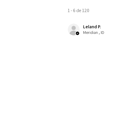
1 - 6 de 120
Leland P.
Meridian , ID