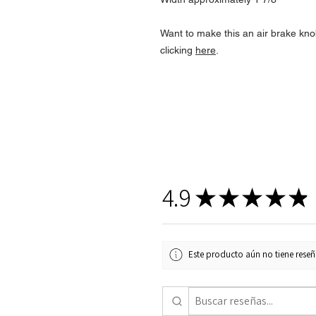
Want to make this an air brake kno
clicking
here
.
4.9
★
★
★
★
★
Este producto aún no tiene reseña