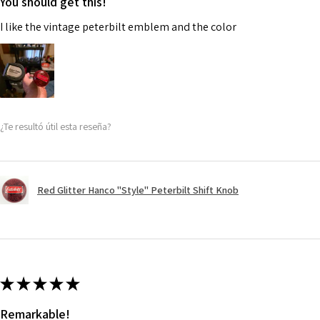
You should get this!
I like the vintage peterbilt emblem and the color
¿Te resultó útil esta reseña?
Red Glitter Hanco "Style" Peterbilt Shift Knob
★
★
★
★
★
Remarkable!