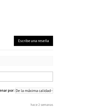
Escribe una reseña
enar por:
hace 2 semanas