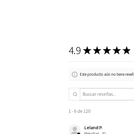
4.9
★
★
★
★
★
Este producto aún no tiene reseña
1 - 6 de 120
Leland P.
Meridian , ID