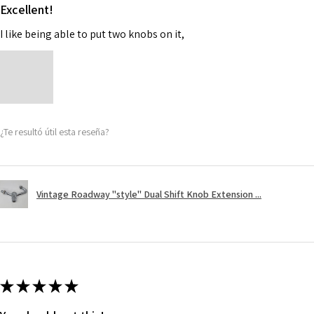
Excellent!
I like being able to put two knobs on it,
¿Te resultó útil esta reseña?
Vintage Roadway "style" Dual Shift Knob Extension ...
★
★
★
★
★