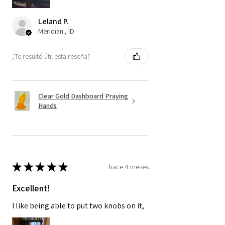
Leland P.
Meridian , ID
¿Te resultó útil esta reseña?
Clear Gold Dashboard Praying
Hands
★
★
★
★
★
hace 4 meses
Excellent!
I like being able to put two knobs on it,