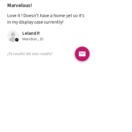
Marvelous!
Love it ! Doesn’t have a home yet so it’s
in my display case currently!
Leland P.
Meridian , ID
¿Te resultó útil esta reseña?
Burgundy Pearl Dashboard
Praying Hands
★
★
★
★
★
hace 6 meses
Super Rad!!