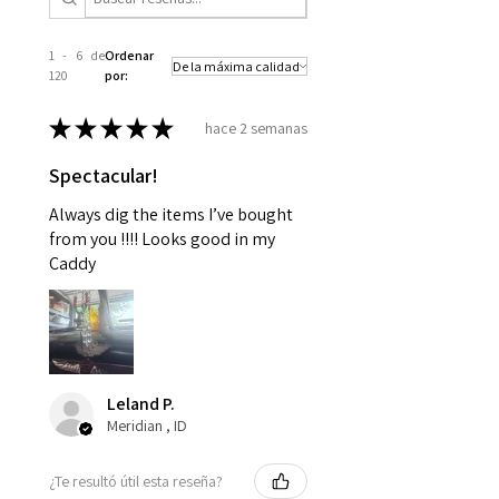
1 - 6 de
Ordenar
120
por:
★
★
★
★
★
hace 2 semanas
Spectacular!
Always dig the items I’ve bought
from you !!!! Looks good in my
Caddy
Leland P.
Meridian , ID
¿Te resultó útil esta reseña?