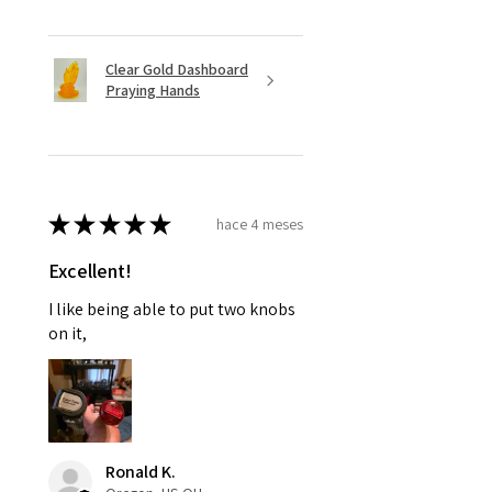
Clear Gold Dashboard
Praying Hands
★
★
★
★
★
hace 4 meses
Excellent!
I like being able to put two knobs
on it,
Ronald K.