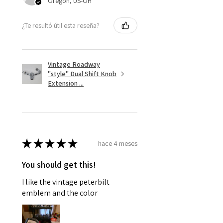
Oregon, US-OH
¿Te resultó útil esta reseña?
Vintage Roadway
"style" Dual Shift Knob
Extension ...
★
★
★
★
★
hace 4 meses
You should get this!
I like the vintage peterbilt
emblem and the color