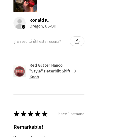
Ronald K.
Oregon, US-OH
¿Te resultó útil esta reseña?
Red Glitter Hanco
"Style" Peterbilt Shift
Knob
★
★
★
★
★
hace 1 semana
Remarkable!