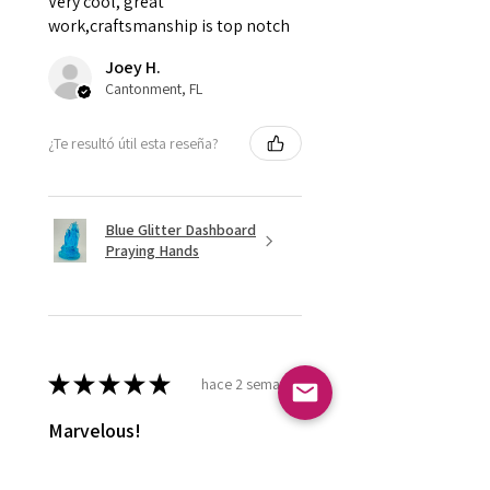
Very cool, great
work,craftsmanship is top notch
Joey H.
Cantonment, FL
¿Te resultó útil esta reseña?
Blue Glitter Dashboard
Praying Hands
★
★
★
★
★
hace 2 semanas
Marvelous!
Love it ! Doesn’t have a home yet