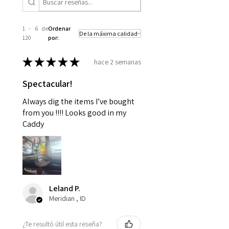
1 - 6 de
Ordenar
120
por:
★
★
★
★
★
hace 2 semanas
Spectacular!
Always dig the items I’ve bought
from you !!!! Looks good in my
Caddy
Leland P.
Meridian , ID
¿Te resultó útil esta reseña?