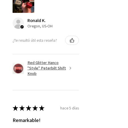
Ronald K.
Oregon, US-OH
¿Te resultó útil esta reseña?
Red Glitter Hanco
"Style" Peterbilt Shift
Knob
★
★
★
★
★
hace 5 días
Remarkable!