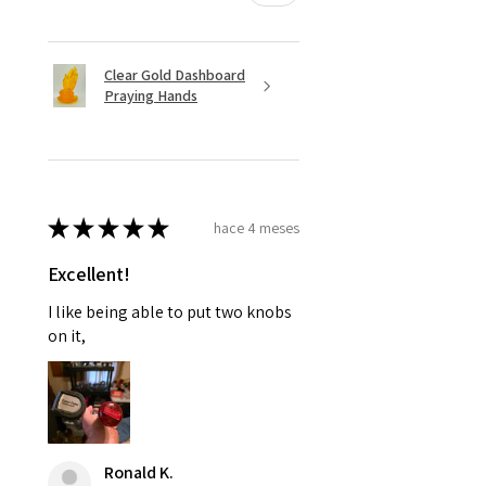
Clear Gold Dashboard
Praying Hands
★
★
★
★
★
hace 4 meses
Excellent!
I like being able to put two knobs
on it,
Ronald K.