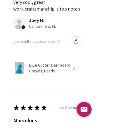
Very cool, great
work,craftsmanship is top notch
Joey H.
Cantonment, FL
¿Te resultó útil esta reseña?
Blue Glitter Dashboard
Praying Hands
★
★
★
★
★
hace 2 semanas
Marvelous!
Love it ! Doesn’t have a home yet