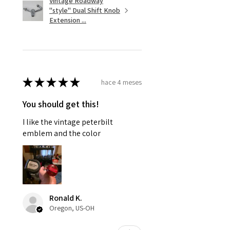
Vintage Roadway
"style" Dual Shift Knob
Extension ...
★
★
★
★
★
hace 4 meses
You should get this!
I like the vintage peterbilt
emblem and the color
Ronald K.
Oregon, US-OH