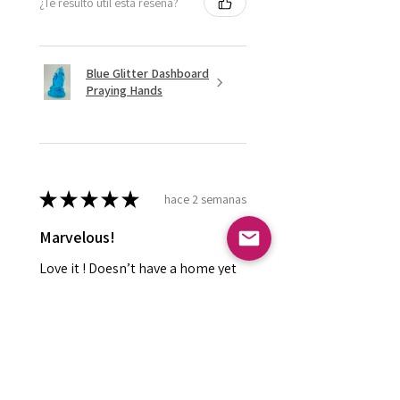
¿Te resultó útil esta reseña?
Blue Glitter Dashboard
Praying Hands
★
★
★
★
★
hace 2 semanas
Marvelous!
Love it ! Doesn’t have a home yet
so it’s in my display case
currently!
Leland P.
Meridian , ID