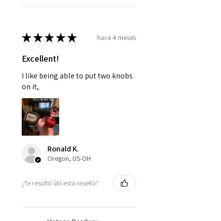
★
★
★
★
★
hace 4 meses
Excellent!
I like being able to put two knobs
on it,
Ronald K.
Oregon, US-OH
¿Te resultó útil esta reseña?