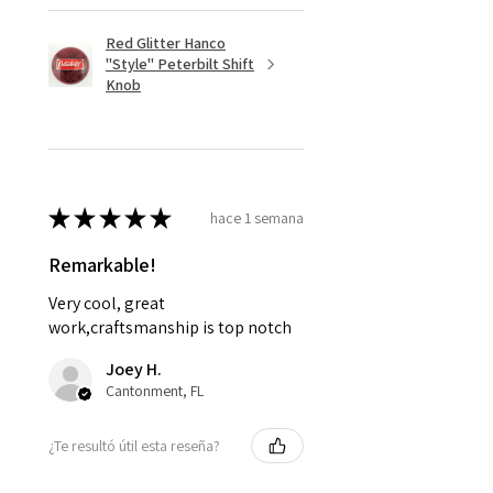
Red Glitter Hanco
"Style" Peterbilt Shift
Knob
★
★
★
★
★
hace 1 semana
Remarkable!
Very cool, great
work,craftsmanship is top notch
Joey H.
Cantonment, FL
¿Te resultó útil esta reseña?