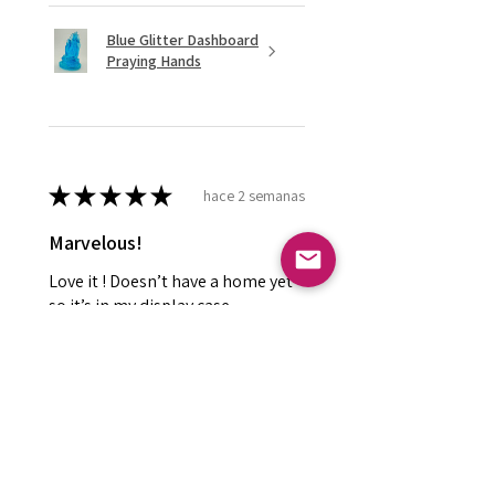
Blue Glitter Dashboard
Praying Hands
★
★
★
★
★
hace 2 semanas
Marvelous!
Love it ! Doesn’t have a home yet
so it’s in my display case
currently!
Leland P.
Meridian , ID
¿Te resultó útil esta reseña?