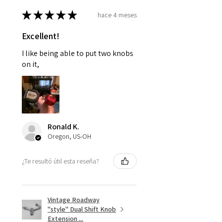
★
★
★
★
★
hace 4 meses
Excellent!
I like being able to put two knobs
on it,
Ronald K.
Oregon, US-OH
¿Te resultó útil esta reseña?
Vintage Roadway
"style" Dual Shift Knob
Extension ...