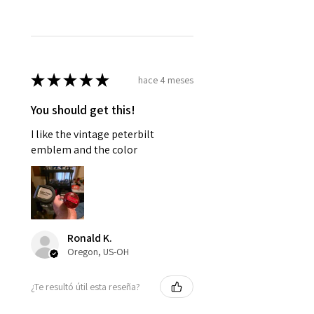
★
★
★
★
★
hace 4 meses
You should get this!
I like the vintage peterbilt
emblem and the color
Ronald K.
Oregon, US-OH
¿Te resultó útil esta reseña?