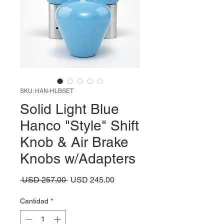
SKU: HAN-HLBSET
Solid Light Blue
Hanco "Style" Shift
Knob & Air Brake
Knobs w/Adapters
Precio
Precio
 USD 257.00 
USD 245.00
de
oferta
Cantidad
*