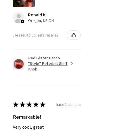
Ronald K.
Oregon, US-OH
¿Te resultó útil esta reseña?
Red Glitter Hanco
"Style" Peterbilt Shift
Knob
★
★
★
★
★
hace 1 semana
Remarkable!
Very cool, great