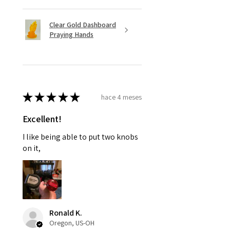
Clear Gold Dashboard
Praying Hands
★
★
★
★
★
hace 4 meses
Excellent!
I like being able to put two knobs
on it,
Ronald K.
Oregon, US-OH