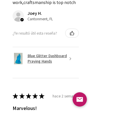
work,craftsmanship is top notch
Joey H.
Cantonment, FL
¿Te resultó útil esta reseña?
Blue Glitter Dashboard
Praying Hands
★
★
★
★
★
hace 2 semanas
Marvelous!
Love it ! Doesn’t have a home yet
so it’s in my display case