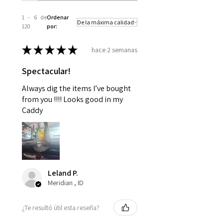
1 - 6 de
Ordenar
120
por:
★
★
★
★
★
hace 2 semanas
Spectacular!
Always dig the items I’ve bought
from you !!!! Looks good in my
Caddy
Leland P.
Meridian , ID
¿Te resultó útil esta reseña?